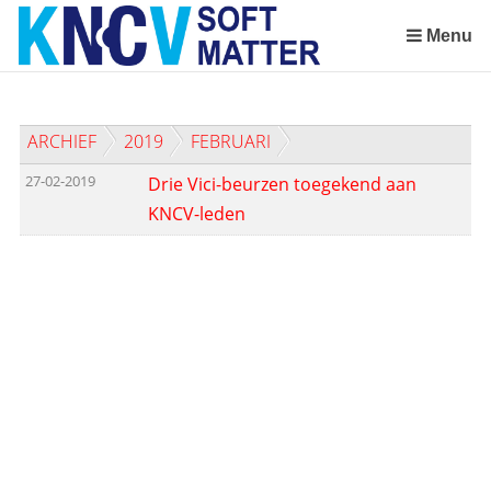
Sla
links
Menu
over
Spring
naar
ARCHIEF
2019
FEBRUARI
de
inhoud
27-02-2019
Drie Vici-beurzen toegekend aan
Spring
KNCV-leden
naar
het
menu