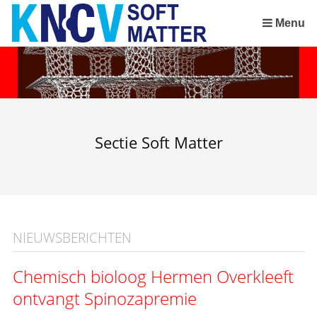
Sla
links
Menu
over
Spring
naar
de
inhoud
Spring
Sectie Soft Matter
naar
het
menu
NIEUWSBERICHTEN
Chemisch bioloog Hermen Overkleeft
ontvangt Spinozapremie