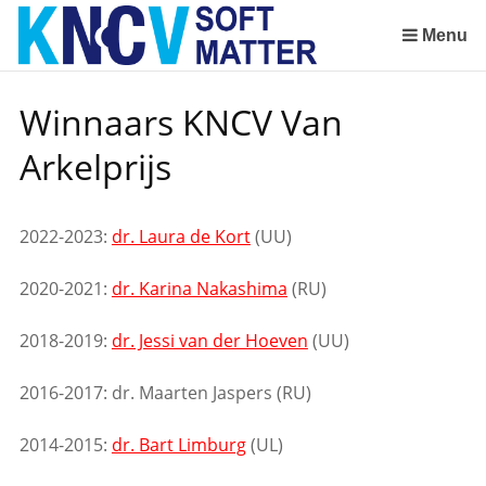
Sla
links
Menu
over
Spring
Winnaars KNCV Van
naar
de
Arkelprijs
inhoud
Spring
naar
2022-2023:
dr. Laura de Kort
(UU)
het
menu
2020-2021:
dr. Karina Nakashima
(RU)
2018-2019:
dr. Jessi van der Hoeven
(UU)
2016-2017: dr. Maarten Jaspers (RU)
2014-2015:
dr. Bart Limburg
(UL)