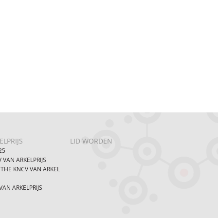
LPRIJS
LID WORDEN
25
 VAN ARKELPRIJS
 THE KNCV VAN ARKEL
AN ARKELPRIJS