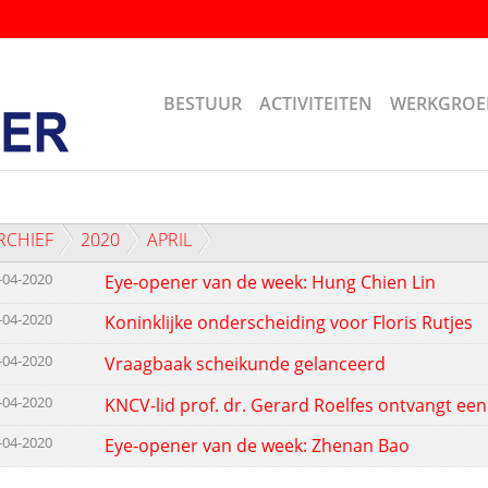
BESTUUR
ACTIVITEITEN
WERKGROE
RCHIEF
2020
APRIL
-04-2020
Eye-opener van de week: Hung Chien Lin
-04-2020
Koninklijke onderscheiding voor Floris Rutjes
-04-2020
Vraagbaak scheikunde gelanceerd
-04-2020
KNCV-lid prof. dr. Gerard Roelfes ontvangt e
-04-2020
Eye-opener van de week: Zhenan Bao