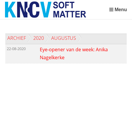
Sla
links
Menu
over
Spring
naar
ARCHIEF
2020
AUGUSTUS
de
inhoud
22-08-2020
Eye-opener van de week: Anika
Spring
Nagelkerke
naar
het
menu