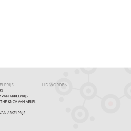
LPRIJS
LID WORDEN
25
 VAN ARKELPRIJS
 THE KNCV VAN ARKEL
AN ARKELPRIJS