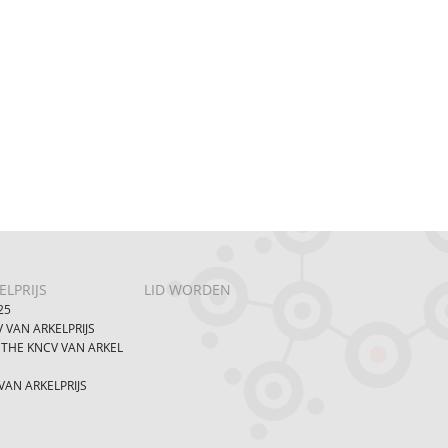
LPRIJS
LID WORDEN
25
 VAN ARKELPRIJS
 THE KNCV VAN ARKEL
AN ARKELPRIJS