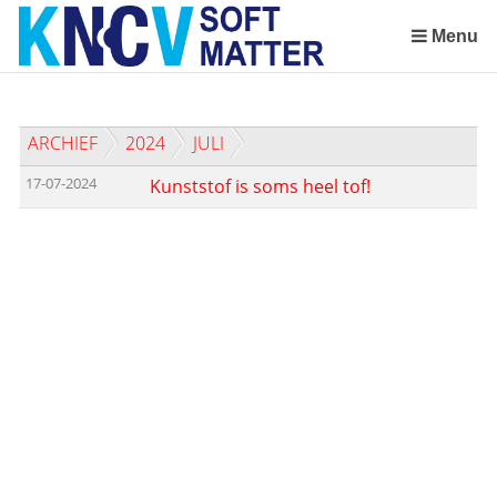
Sla
links
Menu
over
Spring
naar
ARCHIEF
2024
JULI
de
inhoud
17-07-2024
Kunststof is soms heel tof!
Spring
naar
het
menu