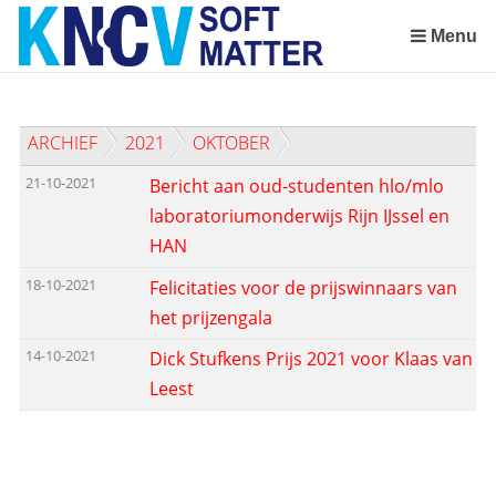
Sla
links
Menu
over
Spring
naar
ARCHIEF
2021
OKTOBER
de
inhoud
21-10-2021
Bericht aan oud-studenten hlo/mlo
Spring
laboratoriumonderwijs Rijn IJssel en
naar
HAN
het
menu
18-10-2021
Felicitaties voor de prijswinnaars van
het prijzengala
14-10-2021
Dick Stufkens Prijs 2021 voor Klaas van
Leest