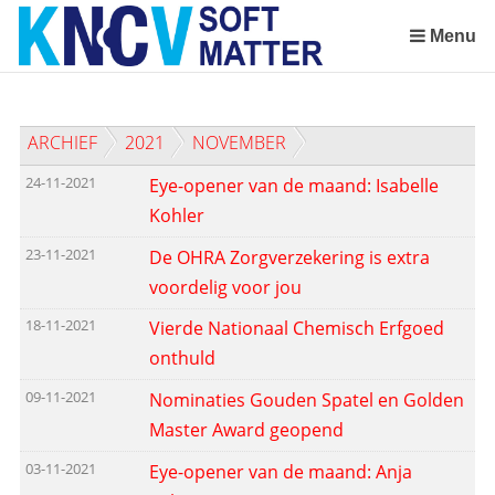
Sla
links
Menu
over
Spring
naar
ARCHIEF
2021
NOVEMBER
de
inhoud
24-11-2021
Eye-opener van de maand: Isabelle
Spring
Kohler
naar
het
23-11-2021
De OHRA Zorgverzekering is extra
menu
voordelig voor jou
18-11-2021
Vierde Nationaal Chemisch Erfgoed
onthuld
09-11-2021
Nominaties Gouden Spatel en Golden
Master Award geopend
03-11-2021
Eye-opener van de maand: Anja