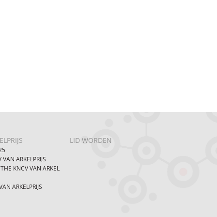
LPRIJS
LID WORDEN
25
 VAN ARKELPRIJS
 THE KNCV VAN ARKEL
AN ARKELPRIJS