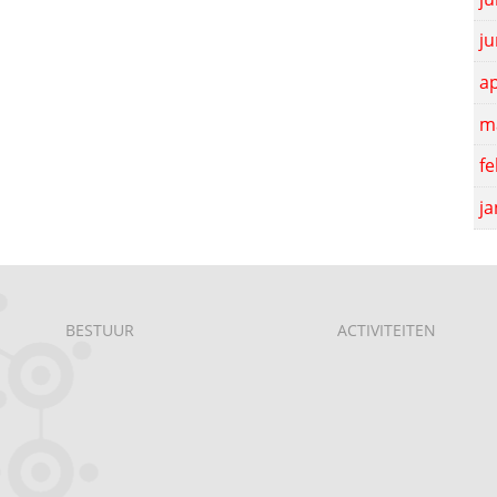
ju
ap
m
fe
ja
BESTUUR
ACTIVITEITEN