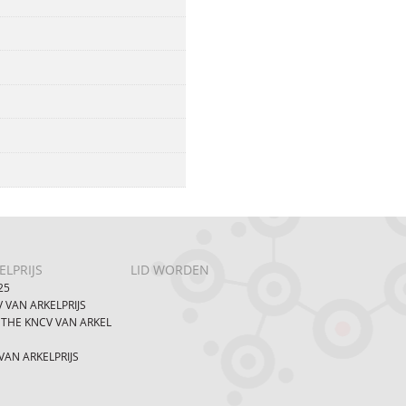
LPRIJS
LID WORDEN
25
 VAN ARKELPRIJS
 THE KNCV VAN ARKEL
AN ARKELPRIJS