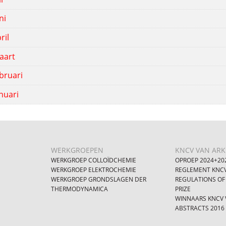
ni
ril
aart
bruari
nuari
WERKGROEPEN
KNCV VAN ARKE
WERKGROEP COLLOÏDCHEMIE
OPROEP 2024+20
WERKGROEP ELEKTROCHEMIE
REGLEMENT KNCV
WERKGROEP GRONDSLAGEN DER
REGULATIONS OF
THERMODYNAMICA
PRIZE
WINNAARS KNCV V
ABSTRACTS 2016