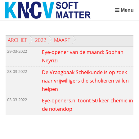
Sla
links
Menu
over
Spring
naar
ARCHIEF
2022
MAART
de
inhoud
29-03-2022
Eye-opener van de maand: Sobhan
Spring
Neyrizi
naar
het
28-03-2022
De Vraagbaak Scheikunde is op zoek
menu
naar vrijwilligers die scholieren willen
helpen
03-03-2022
Eye-openers.nl toont 50 keer chemie in
de notendop