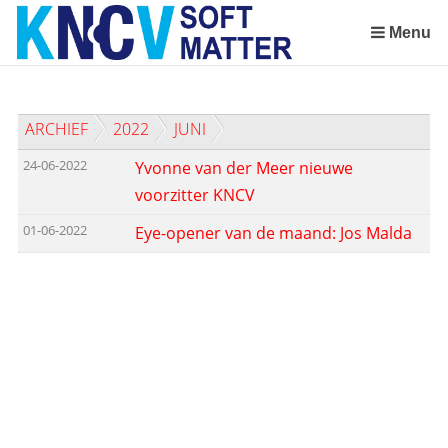
Sla
links
Menu
over
Spring
naar
ARCHIEF
2022
JUNI
de
inhoud
24-06-2022
Yvonne van der Meer nieuwe
Spring
voorzitter KNCV
naar
het
01-06-2022
Eye-opener van de maand: Jos Malda
menu