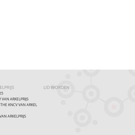
LPRIJS
LID WORDEN
25
 VAN ARKELPRIJS
 THE KNCV VAN ARKEL
AN ARKELPRIJS