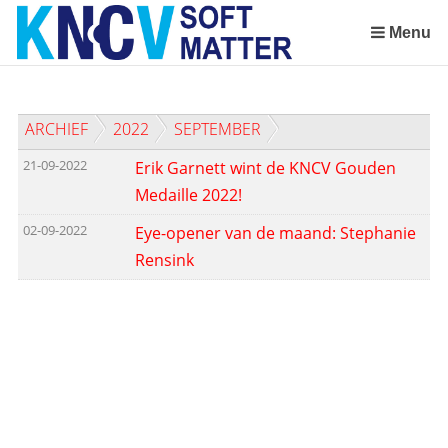
Sla
links
Menu
over
Spring
naar
ARCHIEF
2022
SEPTEMBER
de
inhoud
21-09-2022
Erik Garnett wint de KNCV Gouden
Spring
Medaille 2022!
naar
het
02-09-2022
Eye-opener van de maand: Stephanie
menu
Rensink