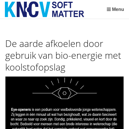
Sla
links
Menu
over
Spring
naar
de
De aarde afkoelen door
inhoud
Spring
gebruik van bio-energie met
naar
koolstofopslag
het
menu