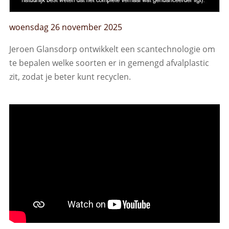
woensdag 26 november 2025
Jeroen Glansdorp ontwikkelt een scantechnologie om
te bepalen welke soorten er in gemengd afvalplastic
zit, zodat je beter kunt recyclen.