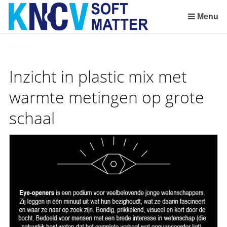
Sla
links
Menu
over
Spring
naar
de
Inzicht in plastic mix met
inhoud
Spring
warmte metingen op grote
naar
schaal
het
menu