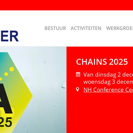
BESTUUR
ACTIVITEITEN
WERKGROE
CHAINS 2025
Van dinsdag 2 de
woensdag 3 decem
NH Conference Ce