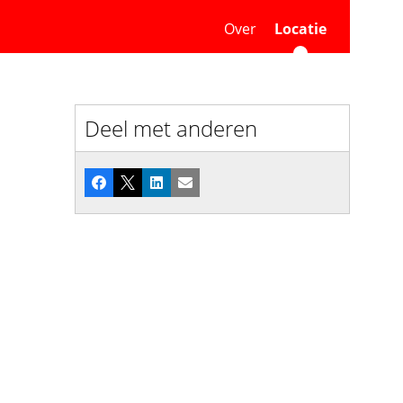
Over
Locatie
Deel met anderen
Facebook
X
LinkedIn
E-mail