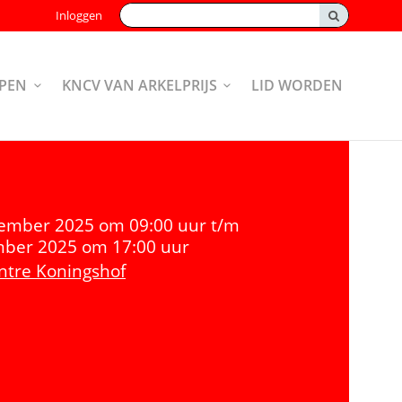
Zoeken:
Inloggen
PEN
KNCV VAN ARKELPRIJS
LID WORDEN
cember 2025 om 09:00 uur t/m
ber 2025 om 17:00 uur
ntre Koningshof