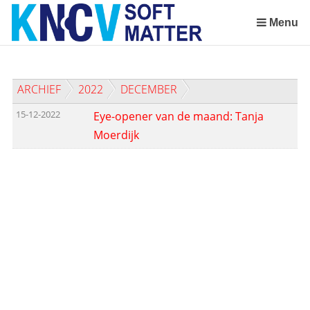
Sla
links
Menu
over
Spring
naar
ARCHIEF
2022
DECEMBER
de
inhoud
15-12-2022
Eye-opener van de maand: Tanja
Spring
Moerdijk
naar
het
menu